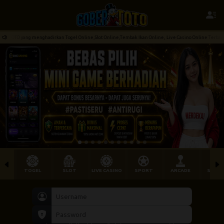
O yang menghadirkan Togel Online,Slot Online,Tembak Ikan Online, Live Casino Online Terbaik dan T
TOGEL
SLOT
LIVE CASINO
SPORT
ARCADE
SABU