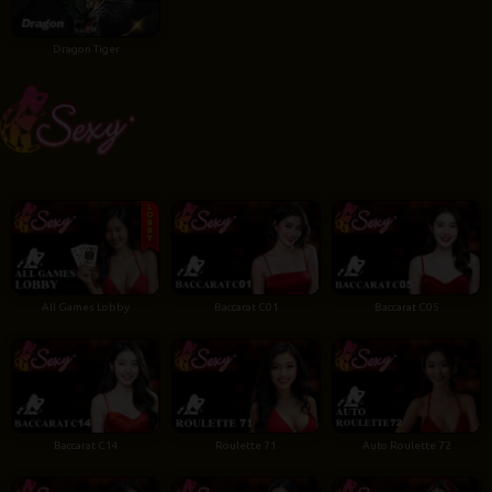
Dragon Tiger
All Games Lobby
Baccarat C01
Baccarat C05
Baccarat C14
Roulette 71
Auto Roulette 72