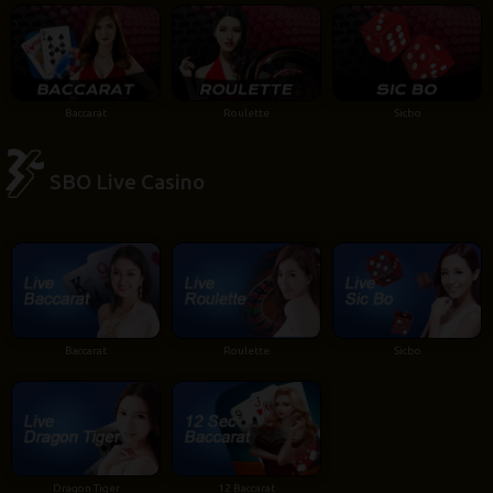
Baccarat
Roulette
Sicbo
SBO Live Casino
Baccarat
Roulette
Sicbo
Dragon Tiger
12 Baccarat