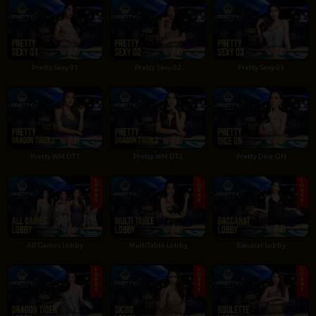
Pretty Sexy 01
Pretty Sexy 02
Pretty Sexy 03
Pretty WM DT1
Pretty WM DT3
Pretty Dice ON
All Games Lobby
MultiTable Lobby
Baccarat Lobby