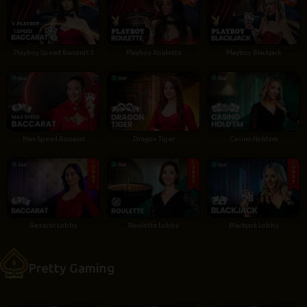
Playboy Speed Baccarat 3
Playboy Roulette
Playboy Blackjack
Max Speed Baccarat
Dragon Tiger
Casino Holdem
Baccarat Lobby
Roulette Lobby
Blackjack Lobby
Pretty Gaming