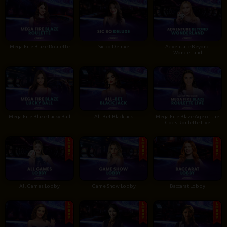
Mega Fire Blaze Roulette
Sicbo Deluxe
Adventure Beyond
Wonderland
Mega Fire Blaze Lucky Ball
All-Bet Blackjack
Mega Fire Blaze Age of the
Gods Roulette Live
All Games Lobby
Game Show Lobby
Baccarat Lobby