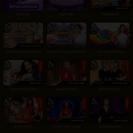
Spaceman
High Flyer
Mega Wheel
Sweet Bonanza Candyland
Gates of Olympus Roulette
Color Game Bonanza
Game Shows Lobby
Baccarat Lobby
Roulette Lobby
Sic Bo Lobby
Dragon Tiger Lobby
Blackjack Lobby