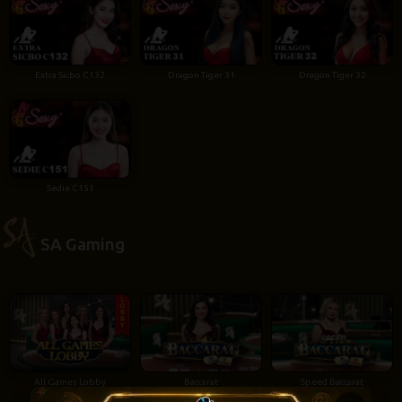
Extra Sicbo C132
Dragon Tiger 31
Dragon Tiger 32
Sedie C151
SA Gaming
All Games Lobby
Baccarat
Speed Baccarat