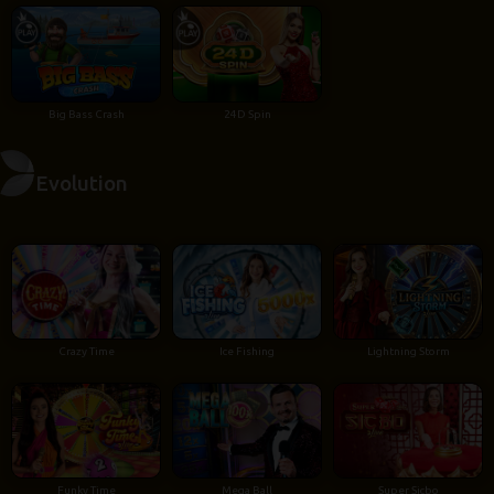
Big Bass Crash
24D Spin
Evolution
Crazy Time
Ice Fishing
Lightning Storm
Funky Time
Mega Ball
Super Sicbo