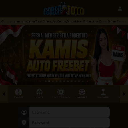
Togel Online,Slot Online,Tembak Ikan Online, Live Casino Online Terbaik dan Terbesar Di Indonesia
TOGEL
SLOT
LIVE CASINO
SPORT
ARCADE
SABU