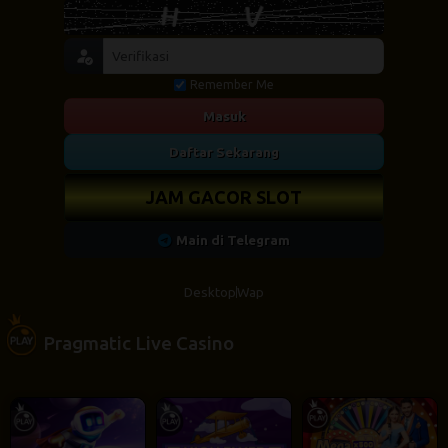
Remember Me
Masuk
Daftar Sekarang
JAM GACOR SLOT
Main di Telegram
Desktop
Wap
Pragmatic Live Casino